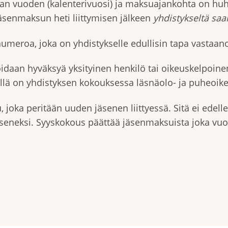
n vuoden (kalenterivuosi) ja maksuajankohta on huht
äsenmaksun heti liittymisen jälkeen
yhdistykseltä saam
numeroa, joka on yhdistykselle edullisin tapa vastaan
daan hyväksyä yksityinen henkilö tai oikeuskelpoinen
ellä on yhdistyksen kokouksessa läsnäolo- ja puheoike
joka peritään uuden jäsenen liittyessä. Sitä ei edel
äseneksi. Syyskokous päättää jäsenmaksuista joka vuo