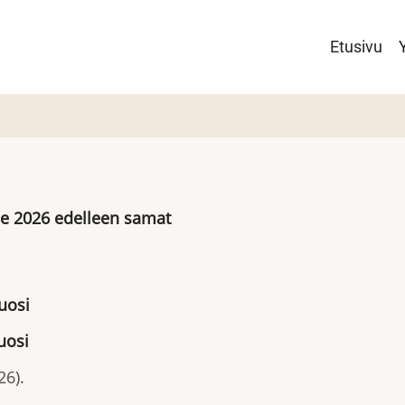
Pääval
Etusivu
le 2026 edelleen samat
uosi
uosi
26).