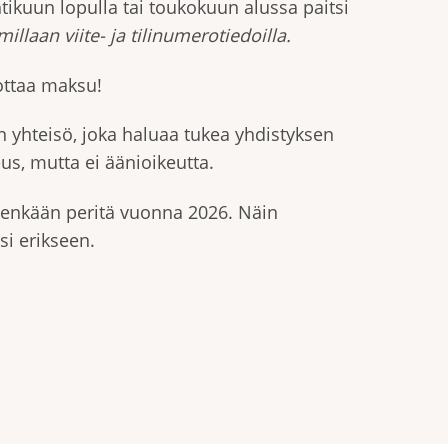
ikuun lopulla tai toukokuun alussa paitsi
illaan viite- ja tilinumerotiedoilla.
ottaa maksu!
 yhteisö, joka haluaa tukea yhdistyksen
us, mutta ei äänioikeutta.
leenkään peritä vuonna 2026. Näin
si erikseen.