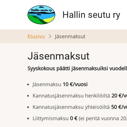
Hyppää
pääsisältöön
Hallin seutu ry
Etusivu
Jäsenmaksut
Jäsenmaksut
Syyskokous päätti jäsenmaksuiksi vuodel
Jäsenmaksu
10 €/vuosi
Kannatusjäsenmaksu henkilöiltä
20 €/v
Kannatusjäsenmaksu yhteisöiltä
50 €/v
Liittymismaksu
0 €
(ei peritä vuonna 20