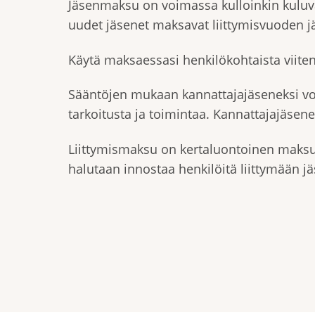
Jäsenmaksu on voimassa kulloinkin kuluva
uudet jäsenet maksavat liittymisvuoden j
Käytä maksaessasi henkilökohtaista viite
Sääntöjen mukaan kannattajajäseneksi voi
tarkoitusta ja toimintaa. Kannattajajäsen
Liittymismaksu on kertaluontoinen maksu, 
halutaan innostaa henkilöitä liittymään j